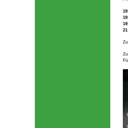
19
19
19
21
Zu
Zu
Fü