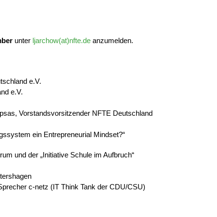
mber
unter
ljarchow(at)nfte.de
anzumelden.
schland e.V.
nd e.V.
Ripsas, Vorstandsvorsitzender NFTE Deutschland
gssystem ein Entrepreneurial Mindset?“
um und der „Initiative Schule im Aufbruch“
etershagen
Sprecher c-netz (IT Think Tank der CDU/CSU)