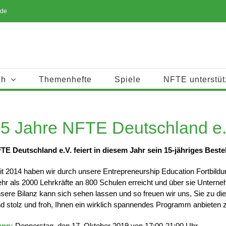
.de
ch
Themenhefte
Spiele
NFTE unterstüt
5 Jahre NFTE Deutschland e.
TE Deutschland e.V. feiert in diesem Jahr sein 15-jähriges Beste
it 2014 haben wir durch unsere Entrepreneurship Education Fortbild
hr als 2000 Lehrkräfte an 800 Schulen erreicht und über sie Unterne
sere Bilanz kann sich sehen lassen und so freuen wir uns, Sie zu di
nd stolz und froh, Ihnen ein wirklich spannendes Programm anbieten 
nn:
Donnerstag, den 17. Oktober 2019 von 17:00-21:00 Uhr