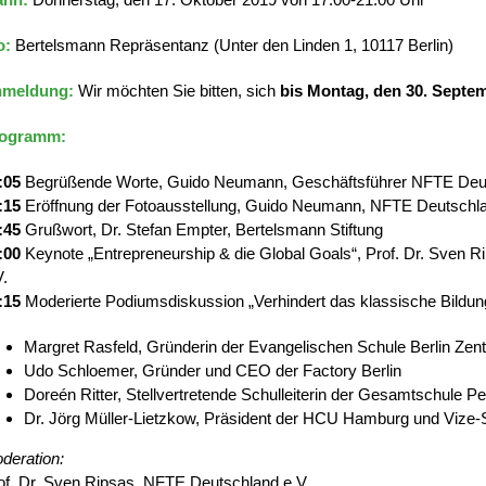
o:
Bertelsmann Repräsentanz (Unter den Linden 1, 10117 Berlin)
meldung:
Wir möchten Sie bitten, sich
bis Montag, den 30. Septe
ogramm:
:05
Begrüßende Worte, Guido Neumann, Geschäftsführer NFTE Deut
:15
Eröffnung der Fotoausstellung, Guido Neumann, NFTE Deutschla
:45
Grußwort, Dr. Stefan Empter, Bertelsmann Stiftung
:00
Keynote „Entrepreneurship & die Global Goals“, Prof. Dr. Sven 
V.
:15
Moderierte Podiumsdiskussion „Verhindert das klassische Bildun
Margret Rasfeld, Gründerin der Evangelischen Schule Berlin Zentr
Udo Schloemer, Gründer und CEO der Factory Berlin
Doreén Ritter, Stellvertretende Schulleiterin der Gesamtschule P
Dr. Jörg Müller-Lietzkow, Präsident der HCU Hamburg und Vize-
deration:
of. Dr. Sven Ripsas, NFTE Deutschland e.V.