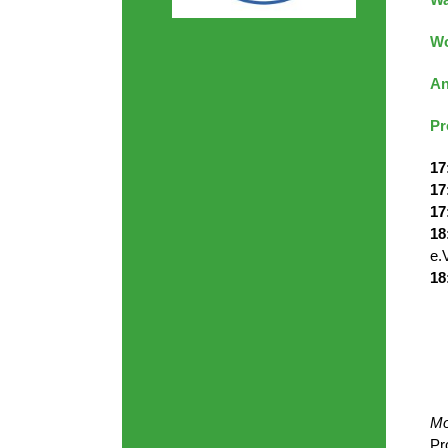
W
An
Pr
17
17
17
18
e.
18
Mo
Pr