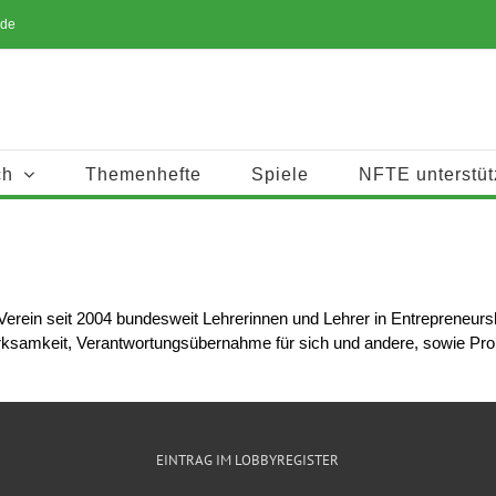
.de
ch
Themenhefte
Spiele
NFTE unterstüt
Verein seit 2004 bundesweit Lehrerinnen und Lehrer in Entrepreneurs
twirksamkeit, Verantwortungsübernahme für sich und andere, sowie P
EINTRAG IM LOBBYREGISTER