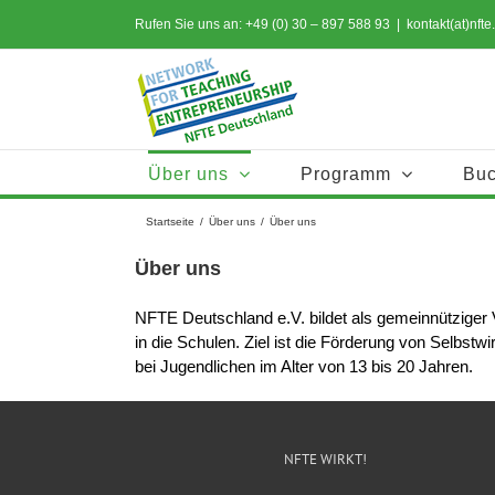
Zum
Rufen Sie uns an: +49 (0) 30 – 897 588 93
|
kontakt(at)nfte
Inhalt
springen
Über uns
Programm
Bu
Startseite
/
Über uns
/
Über uns
Über uns
NFTE Deutschland e.V. bildet als gemeinnütziger 
in die Schulen. Ziel ist die Förderung von Selbs
bei Jugendlichen im Alter von 13 bis 20 Jahren.
NFTE WIRKT!