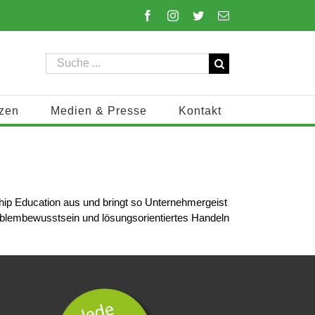
Facebook
Instagram
Twitter
E-
Mail
Suche
nach:
zen
Medien & Presse
Kontakt
hip Education aus und bringt so Unternehmergeist
roblembewusstsein und lösungsorientiertes Handeln