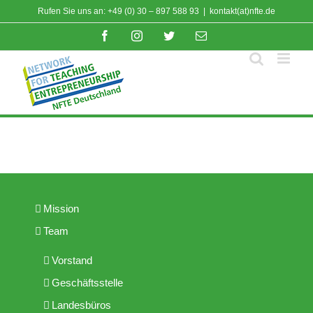
Zum
Rufen Sie uns an: +49 (0) 30 – 897 588 93
|
kontakt(at)nfte.de
Inhalt
Facebook
Instagram
Twitter
E-
springen
Mail
Mission
Team
Vorstand
Geschäftsstelle
Landesbüros