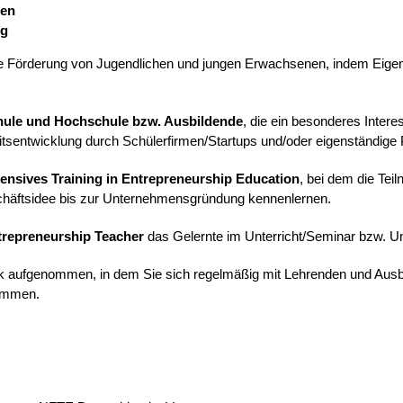
den
ng
e Förderung von Jugendlichen und jungen Erwachsenen, indem Eigenin
Schule und Hochschule bzw. Ausbildende
, die ein besonderes Intere
tsentwicklung durch Schülerfirmen/Startups und/oder eigenständige 
tensives Training in Entrepreneurship Education
, bei dem die Tei
schäftsidee bis zur Unternehmensgründung kennenlernen.
ntrepreneurship Teacher
das Gelernte im Unterricht/Seminar bzw. U
aufgenommen, in dem Sie sich regelmäßig mit Lehrenden und Ausbil
kommen.