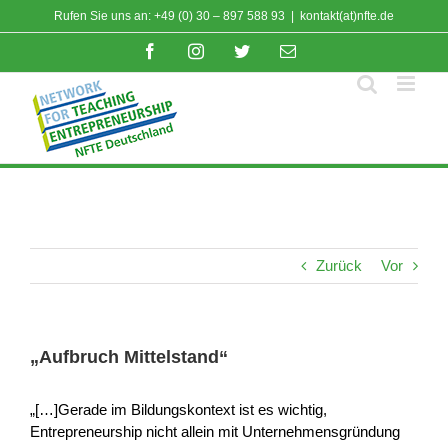
Zum
Rufen Sie uns an: +49 (0) 30 – 897 588 93
|
kontakt(at)nfte.de
Inhalt
Facebook
Instagram
Twitter
E-
springen
Mail
Zurück
Vor
„Aufbruch Mittelstand“
„[…]Gerade im Bildungskontext ist es wichtig,
Entrepreneurship nicht allein mit Unternehmensgründung