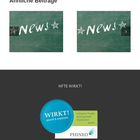
Ähnliche Beiträge
Entrepreneure an
Klare Haltung gegen
Schulen ausbilden,
Rechtsextremismus
geht das wirklich?
NFTE WIRKT!