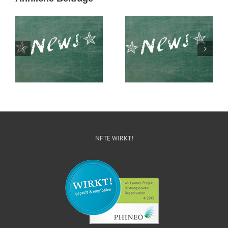
Entrepreneure an
Klare Haltung gegen
Schulen ausbilden,
Rechtsextremismus
geht das wirklich?
NFTE WIRKT!