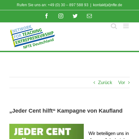
Zum
Rufen Sie uns an: +49 (0) 30 – 897 588 93
|
kontakt(at)nfte.de
Inhalt
Facebook
Instagram
Twitter
E-
springen
Mail
Zurück
Vor
„Jeder Cent hilft“ Kampagne von Kaufland
Wir beteiligen uns in