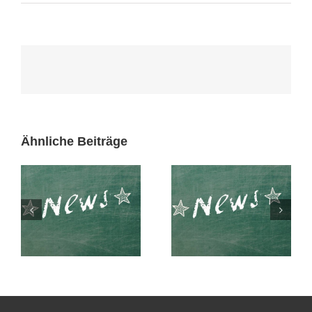
Ähnliche Beiträge
Entrepreneure an
Klare Haltung gegen
Schulen ausbilden,
Rechtsextremismus
geht das wirklich?