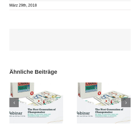
März 29th, 2018
Ähnliche Beiträge
Webinar Angebot „The
Bewerbungsphase für
Next Generation of
das Bundesevent 2020
Changemaker“ zum
gestartet
Tag der Bildung 2021